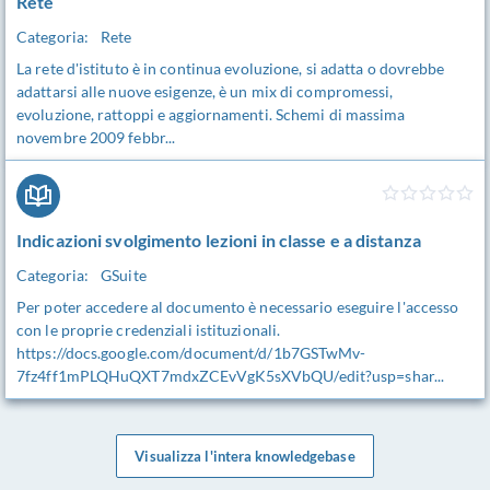
Rete
Categoria:
Rete
La rete d'istituto è in continua evoluzione, si adatta o dovrebbe
adattarsi alle nuove esigenze, è un mix di compromessi,
evoluzione, rattoppi e aggiornamenti. Schemi di massima
novembre 2009 febbr...
Indicazioni svolgimento lezioni in classe e a distanza
Categoria:
GSuite
Per poter accedere al documento è necessario eseguire l'accesso
con le proprie credenziali istituzionali.
https://docs.google.com/document/d/1b7GSTwMv-
7fz4ff1mPLQHuQXT7mdxZCEvVgK5sXVbQU/edit?usp=shar...
Visualizza l'intera knowledgebase