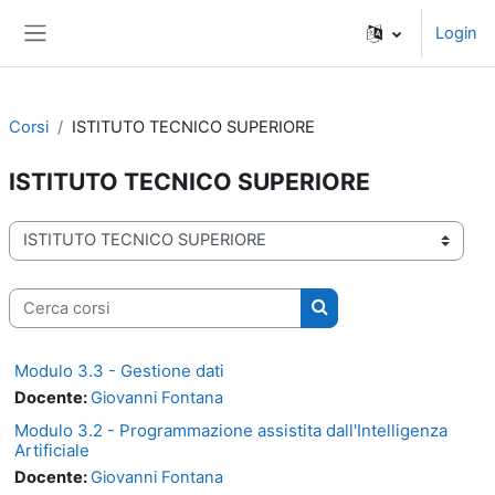
Vai al contenuto principale
Login
Pannello laterale
Corsi
ISTITUTO TECNICO SUPERIORE
ISTITUTO TECNICO SUPERIORE
Categorie di corso
Cerca corsi
Cerca corsi
Modulo 3.3 - Gestione dati
Docente:
Giovanni Fontana
Modulo 3.2 - Programmazione assistita dall'Intelligenza
Artificiale
Docente:
Giovanni Fontana