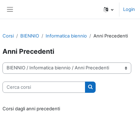
Vai al contenuto principale
Login
Pannello laterale
Corsi
BIENNIO
Informatica biennio
Anni Precedenti
Anni Precedenti
Categorie di corso
Cerca corsi
Cerca corsi
Corsi dagli anni precedenti