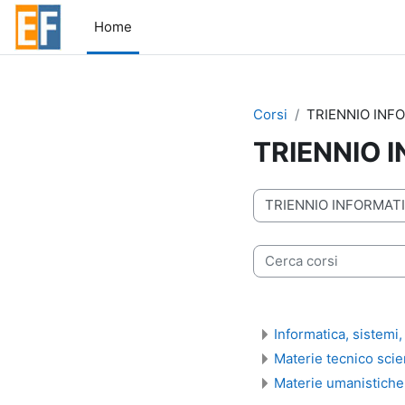
Vai al contenuto principale
Home
Corsi
TRIENNIO INF
TRIENNIO 
Categorie di corso
Cerca corsi
Informatica, sistemi
Materie tecnico scie
Materie umanistiche