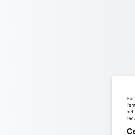
Vai al contenuto principale
Per
l'em
nel 
rec
C
Ce