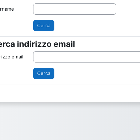
rname
rca indirizzo email
rca indirizzo email
rizzo email