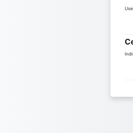
Use
Ce
Ce
Indi