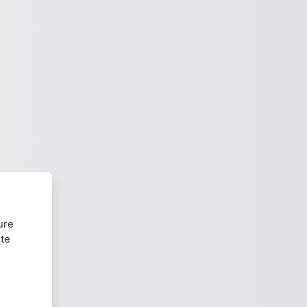
ure
nte